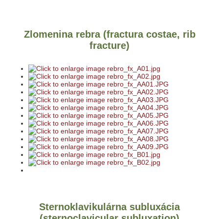
Zlomenina rebra (fractura costae, rib
fracture)
Sternoklavikulárna subluxácia
(sternoclavicular subluxation)