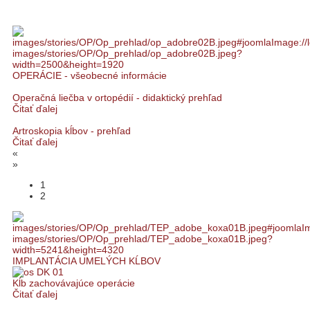
OPERÁCIE - všeobecné informácie
Operačná liečba v ortopédií - didaktický prehľad
Čitať ďalej
Artroskopia kĺbov - prehľad
Čitať ďalej
«
»
1
2
IMPLANTÁCIA UMELÝCH KĹBOV
Kĺb zachovávajúce operácie
Čitať ďalej