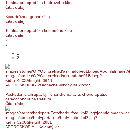
Totálna endoprotéza bedrového kĺbu
Čitať ďalej
Koxartróza a gonartróza
Čitať ďalej
Totálna endoprotéza kolenného kĺbu
Čitať ďalej
«
»
1
2
ARTROSKOPIA - všeobecné výkony na kĺboch
Poškodenie chrupavky - chondromalácia, chondropatia,
osteochondrálna fraktúra
Čitať ďalej
ARTROSKOPIA – Kolenný kĺb