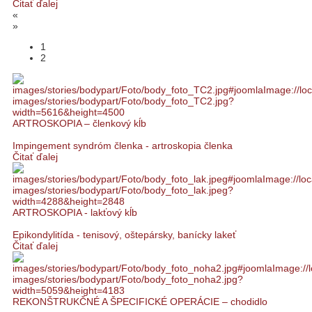
Čitať ďalej
«
»
1
2
ARTROSKOPIA – členkový kĺb
Impingement syndróm členka - artroskopia členka
Čitať ďalej
ARTROSKOPIA - lakťový kĺb
Epikondylitída - tenisový, oštepársky, banícky lakeť
Čitať ďalej
REKONŠTRUKČNÉ A ŠPECIFICKÉ OPERÁCIE – chodidlo