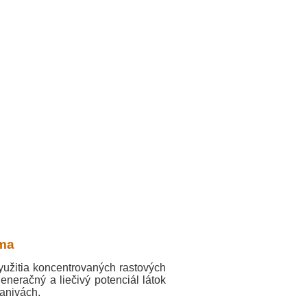
zma
užitia koncentrovaných rastových
eneračný a liečivý potenciál látok
kanivách.