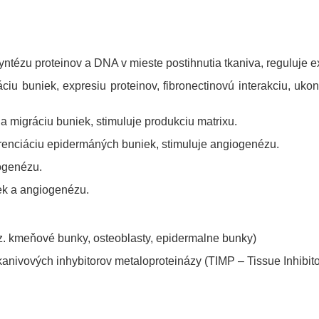
ntézu proteinov a DNA v mieste postihnutia tkaniva, reguluje ex
ciu buniek, expresiu proteinov, fibronectinovú interakciu, ukon
 a migráciu buniek, stimuluje produkciu matrixu.
ferenciáciu epidermáných buniek, stimuluje angiogenézu.
ogenézu.
iek a angiogenézu.
 t.z. kmeňové bunky, osteoblasty, epidermalne bunky)
nivových inhybitorov metaloproteinázy (TIMP – Tissue Inhibito