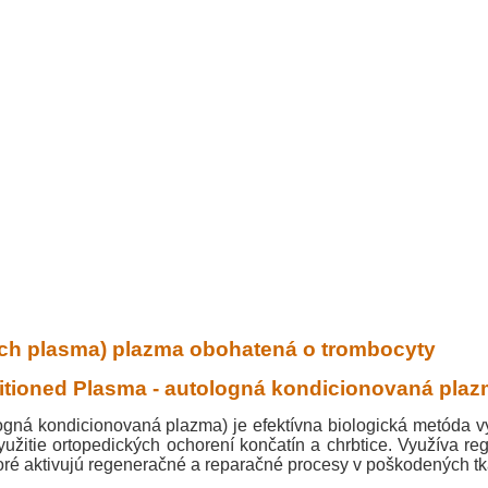
rich plasma) plazma obohatená o trombocyty
tioned Plasma - autologná kondicionovaná pla
ná kondicionovaná plazma) je efektívna biologická metóda vy
yužitie ortopedických ochorení končatín a chrbtice. Využíva reg
ktoré aktivujú regeneračné a reparačné procesy v poškodených t