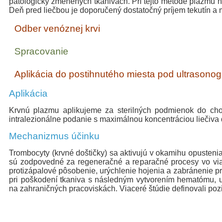
patologicky zmenených tkanivách. Pri tejto metóde plazmu 
Deň pred liečbou je doporučený dostatočný príjem tekutín a 
Odber venóznej krvi
Spracovanie
Aplikácia do postihnutého miesta pod ultrasonogr
Aplikácia
Krvnú plazmu aplikujeme za sterilných podmienok do chor
intralezionálne podanie s maximálnou koncentráciou liečiva 
Mechanizmus účinku
Trombocyty (krvné doštičky) sa aktivujú v okamihu opustenia 
sú zodpovedné za regeneračné a reparačné procesy vo viace
protizápalové pôsobenie, urýchlenie hojenia a zabránenie p
pri poškodení tkaniva s následným vytvorením hematómu, uv
na zahraničných pracoviskách. Viaceré štúdie definovali pozi