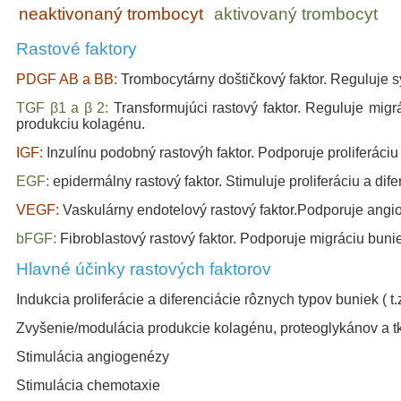
neaktivonaný trombocyt
aktivovaný trombocyt
Rastové faktory
PDGF AB a BB:
Trombocytárny doštičkový faktor. Reguluje sy
TGF β1 a β 2:
Transformujúci rastový faktor. Reguluje migrá
produkciu kolagénu.
IGF:
Inzulínu podobný rastovýh faktor. Podporuje proliferáciu
EGF:
epidermálny rastový faktor. Stimuluje proliferáciu a di
VEGF:
Vaskulárny endotelový rastový faktor.Podporuje angi
bFGF:
Fibroblastový rastový faktor. Podporuje migráciu bun
Hlavné účinky rastových faktorov
Indukcia proliferácie a diferenciácie rôznych typov buniek (
Zvyšenie/modulácia produkcie kolagénu, proteoglykánov a tka
Stimulácia angiogenézy
Stimulácia chemotaxie