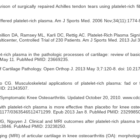
ison of surgically repaired Achilles tendon tears using platelet-rich 
 buffered platelet-rich plasma. Am J Sports Med. 2006 Nov;34(11):17
ion DA, Ramsey ML, Karli DC, Rettig AC. Platelet-Rich Plasma Signif
lticenter, Controlled Trial of 230 Patients. Am J Sports Med. 2013 Jul
rich plasma in the pathologic processes of cartilage: review of basi
13 May 11. PubMed PMID: 23669235.
f Cartilage Pathology. Open Orthop J. 2013 May 3;7:120-8. doi: 10.
CG. Musculoskeletal applications of platelet-rich plasma: fad o
MID: 21343507.
k of Symptomatic Knee Osteoarthritis. Updated October 20, 2010. www.cd
 platelet-rich plasma is more effective than placebo for knee osteoa
 10.1177/0363546512471299. Epub 2013 Jan 8. PubMed PMID: 23299850
 Nguyen J. Clinical and MRI outcomes after platelet-rich plasma trea
7c3846. PubMed PMID: 23238250.
ging (MRI) of articular cartilage in knee osteoarthritis (OA): morpholo