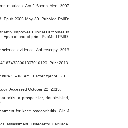
fibrin matrices. Am J Sports Med. 2007
74-8. Epub 2006 May 30. PubMed PMID:
icantly Improves Clinical Outcomes in
 3. [Epub ahead of print] PubMed PMID:
c science evidence. Arthroscopy. 2013
2174/1874325001307010120. Print 2013.
r future? AJR Am J Roentgenol. 2011
c.gov. Accessed October 22, 2013.
rthritis: a prospective, double-blind,
.
tment for knee osteoarthritis. Clin J
gical assessment. Osteoarthr Cartilage.