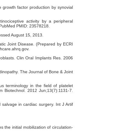
 growth factor production by synovial
nociceptive activity by a peripheral
6. PubMed PMID: 23578218.
cessed August 15, 2013.
atic Joint Disease. (Prepared by ECRI
hcare.ahrq.gov.
broblasts. Clin Oral Implants Res. 2006
dinopathy. The Journal of Bone & Joint
terminology in the field of platelet
arm Biotechnol. 2012 Jun;13(7):1131-7.
salvage in cardiac surgery. Int J Artif
e initial mobilization of circulation-