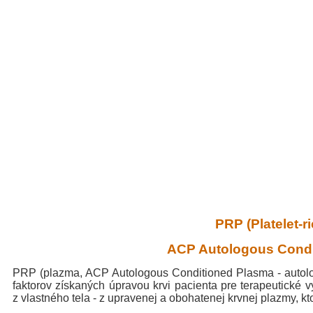
PRP (Platelet-
ACP Autologous Condi
PRP (plazma, ACP Autologous Conditioned Plasma - autolog
faktorov získaných úpravou krvi pacienta pre terapeutické v
z vlastného tela - z upravenej a obohatenej krvnej plazmy, 