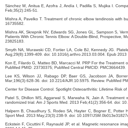
Sánchez M, Anitua E, Azofra J, Andía I, Padilla S, Mujika I. Compar
Feb;35(2):245-51.
Mishra A, Pavelko T. Treatment of chronic elbow tendinosis with
16735582.
Mishra AK, Skrepnik NV, Edwards SG, Jones GL, Sampson S, Vermill
Patients With Chronic Tennis Elbow: A Double-Blind, Prospective, Mu
23825183.
Smyth NA, Murawski CD, Fortier LA, Cole BJ, Kennedy JG. Platelet-
Aug;29(8):1399-409. doi: 10.1016/j.arthro.2013.03.004. Epub 20
Kon E, Filardo G, Matteo BD, Marcacci M. PRP For the Treatment o
PubMed PMID: 23730375; PubMed Central PMCID: PMC3664439.
Lee KS, Wilson JJ, Rabago DP, Baer GS, Jacobson JA, Borrero 
Mar;196(3):628-36. doi: 10.2214/AJR.10.5975. Review. PubMed P
Center for Disease Control. Spotlight Osteoarthritis: Lifetime Ris
Patel S, Dhillon MS, Aggarwal S, Marwaha N, Jain A. Treatment with
randomized trial. Am J Sports Med. 2013 Feb;41(2):356-64. doi:
Halpern B, Chaudhury S, Rodeo SA, Hayter C, Bogner E, Potter HG,
Sport Med. 2013 May;23(3):238-9. doi: 10.1097/JSM.0b013e3182
Eckstein F, Cicuttini F, Raynauld JP, et al. Magnetic resonance ima