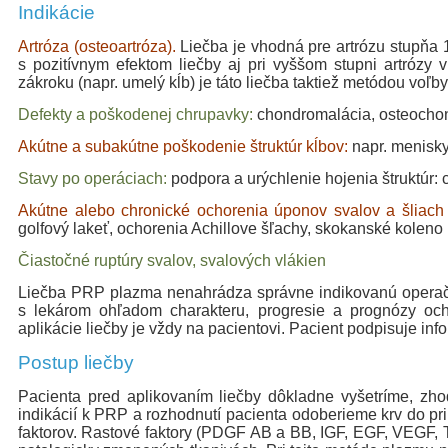
Indikácie
Artróza (osteoartróza).
Liečba je vhodná pre artrózu stupňa 
s pozitívnym efektom liečby aj pri vyššom stupni artrózy 
zákroku (napr. umelý kĺb) je táto liečba taktiež metódou voľby
Defekty a poškodenej chrupavky:
chondromalácia, osteochon
Akútne a subakútne poškodenie štruktúr kĺbov:
napr. menisky
Stavy po operáciach:
podpora a urýchlenie hojenia štruktúr: c
Akútne alebo chronické ochorenia úponov svalov a šliach (
golfový lakeť, ochorenia Achillove šľachy, skokanské koleno
Čiastočné ruptúry svalov, svalových vlákien
Liečba PRP plazma nenahrádza správne indikovanú operačnú
s lekárom ohľadom charakteru, progresie a prognózy och
aplikácie liečby je vždy na pacientovi. Pacient podpisuje i
Postup liečby
Pacienta pred aplikovaním liečby dôkladne vyšetríme, zhod
indikácií k PRP a rozhodnutí pacienta odoberieme krv do pr
faktorov. Rastové faktory (PDGF AB a BB, IGF, EGF, VEGF, 