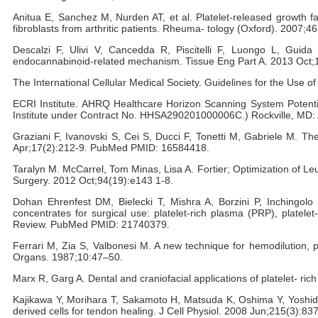
Anitua E, Sanchez M, Nurden AT, et al. Platelet-released growth f
fibroblasts from arthritic patients. Rheuma- tology (Oxford). 2007;
Descalzi F, Ulivi V, Cancedda R, Piscitelli F, Luongo L, Guida 
endocannabinoid-related mechanism. Tissue Eng Part A. 2013 Oct
The International Cellular Medical Society. Guidelines for the Use 
ECRI Institute. AHRQ Healthcare Horizon Scanning System Potential
Institute under Contract No. HHSA290201000006C.) Rockville, MD: A
Graziani F, Ivanovski S, Cei S, Ducci F, Tonetti M, Gabriele M. The
Apr;17(2):212-9. PubMed PMID: 16584418.
Taralyn M. McCarrel, Tom Minas, Lisa A. Fortier; Optimization of Le
Surgery. 2012 Oct;94(19):e143 1-8.
Dohan Ehrenfest DM, Bielecki T, Mishra A, Borzini P, Inchingolo
concentrates for surgical use: platelet-rich plasma (PRP), platele
Review. PubMed PMID: 21740379.
Ferrari M, Zia S, Valbonesi M. A new technique for hemodilution, pr
Organs. 1987;10:47–50.
Marx R, Garg A. Dental and craniofacial applications of platelet- ri
Kajikawa Y, Morihara T, Sakamoto H, Matsuda K, Oshima Y, Yoshida A
derived cells for tendon healing. J Cell Physiol. 2008 Jun;215(3):