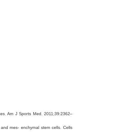
cytes. Am J Sports Med. 2011;39:2362–
es and mes- enchymal stem cells. Cells