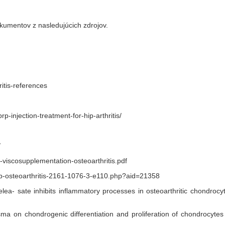
kumentov z nasledujúcich zdrojov.
ritis-references
-injection-treatment-for-hip-arthritis/
/
-viscosupplementation-osteoarthritis.pdf
-hip-osteoarthritis-2161-1076-3-e110.php?aid=21358
lea- sate inhibits inflammatory processes in osteoarthritic chondro
asma on chondrogenic differentiation and proliferation of chondrocyt