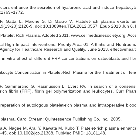
actors enhance the secretion of hyaluronic acid and induce hepatocyte
46:1769–1772.
F, Gatta L, Maione S, Di Marzo V. Platelet-rich plasma exerts anti
;19(19-20):2120-9. doi: 10.1089/ten.TEA.2012.0557. Epub 2013 Jun 
of Platelet Rich Plasma. Adopted 2011. www.cellmedicinesociety.org. Ac
 High Impact Interventions: Priority Area 01: Arthritis and Nontraum
gency for Healthcare Research and Quality. June 2013. effectivehealt
 in vitro effect of different PRP concentrations on osteoblasts and fi
ukocyte Concentration in Platelet-Rich Plasma for the Treatment of Ten
 F, Sammartino G, Rasmusson L, Evert PA. In search of a consensus 
t-rich fibrin (PRF), fibrin gel polymerization and leukocytes. Curr Ph
eparation of autologous platelet-rich plasma and intraoperative blood 
ch plasma. Carol Stream: Quintessence Publishing Co, Inc.; 2005.
, Nagae M, Arai Y, Kawata M, Kubo T. Platelet-rich plasma enhances th
837-45. doi: 10.1002/jcp.21368. PubMed PMID: 18181148.