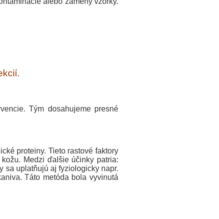
kontaminácie alebo zámeny vzorky.
kcií.
tervencie. Tým dosahujeme presné
ké proteiny. Tieto rastové faktory
kožu. Medzi ďalšie účinky patria:
a uplatňujú aj fyziologicky napr.
kaniva. Táto metóda bola vyvinutá