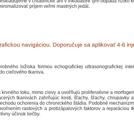
neskladujeme v chladničke ani v inkubátore tým odpadá riziko 
minimalizovať príjem veľmi mastných jedál.
afickou navigáciou. Doporučuje sa aplikovať 4-6 inje
obného ložiska formou echografickej ultrasonografickej in
do cieľového tkaniva.
krvného toku, mimo cievy a uvoľňujú proliferatívne a morfogenic
rých tkanivách zahrňujúc kosti, šľachy, šľachy, chrupavky a 
rechodu ochorenia do chronického štádia. Podobné mechanizmy s
oľnením rastových a protizápalových faktorov a reparáciou t
tívny účinok liečby.