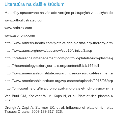
Literatúra na ďalšie štúdium
Materiály spracované na základe verejne prístupných vedeckých do
www.orthoillustrated.com
www.arthrex.com
www.aspironix.com
http://www.arthritis-health.com/platelet-rich-plasma-prp-therapy-arth
http://www.aaos.org/news/aaosnow/sep10/clinical3.asp
http://preferredpainmanagement.com/portfolio/platelet-rich-plasma-prp
http://rheumatology.oxfordjournals.org/content/51/1/144.full
http://www.americanhipinstitute.org/arthritis/non-surgical-treatments
http://www.americanhipinstitute.org/wp-content/uploads/2013/06/prp
http://omicsonline.org/hyaluronic-acid-and-platelet-rich-plasma-in
Van Buul GM, Koevoet WLM, Kops N, et al. Platelet-rich plasma re
2370.
Drengk A, Zapf A, Sturmer EK, et al. Influence of platelet-rich pl
Tissues Organs. 2009;189:317–326.