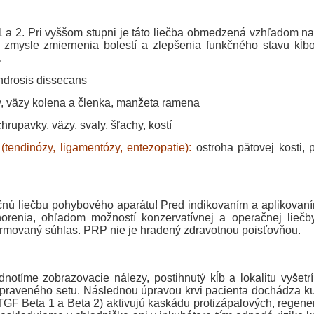
1 a 2. Pri vyššom stupni je táto liečba obmedzená vzhľadom na
v zmysle zmiernenia bolestí a zlepšenia funkčného stavu kĺbo
.
drosis dissecans
, väzy kolena a členka, manžeta ramena
hrupavky, väzy, svaly, šľachy, kostí
tendinózy, ligamentózy, entezopatie):
ostroha pätovej kosti, p
 liečbu pohybového aparátu! Pred indikovaním a aplikovaním
orenia, ohľadom možností konzervatívnej a operačnej lieč
nformovaný súhlas. PRP nie je hradený zdravotnou poisťovňou.
notíme zobrazovacie nálezy, postihnutý kĺb a lokalitu vyšetr
ipraveného setu. Následnou úpravou krvi pacienta dochádza ku 
TGF Beta 1 a Beta 2) aktivujú kaskádu protizápalových, regen