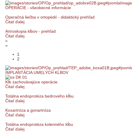
OPERÁCIE - všeobecné informácie
Operačná liečba v ortopédií - didaktický prehľad
Čitať ďalej
Artroskopia kĺbov - prehľad
Čitať ďalej
«
»
1
2
IMPLANTÁCIA UMELÝCH KĹBOV
Kĺb zachovávajúce operácie
Čitať ďalej
Totálna endoprotéza bedrového kĺbu
Čitať ďalej
Koxartróza a gonartróza
Čitať ďalej
Totálna endoprotéza kolenného kĺbu
Čitať ďalej