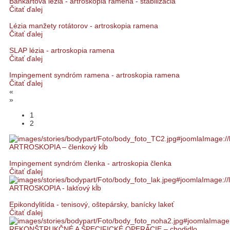
Bankartová lézia - artroskopia ramena - stabilizácia
Čitať ďalej
Lézia manžety rotátorov - artroskopia ramena
Čitať ďalej
SLAP lézia - artroskopia ramena
Čitať ďalej
Impingement syndróm ramena - artroskopia ramena
Čitať ďalej
«
»
1
2
ARTROSKOPIA – členkový kĺb
Impingement syndróm členka - artroskopia členka
Čitať ďalej
ARTROSKOPIA - lakťový kĺb
Epikondylitída - tenisový, oštepársky, banícky lakeť
Čitať ďalej
REKONŠTRUKČNÉ A ŠPECIFICKÉ OPERÁCIE – chodidlo