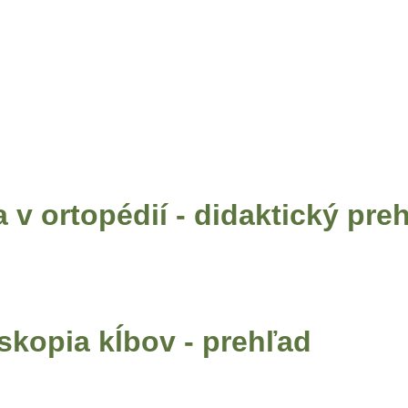
Home
Operácie
Regeneratívna liečba
Ultrasonografia
Le
 v ortopédií - didaktický pre
skopia kĺbov - prehľad