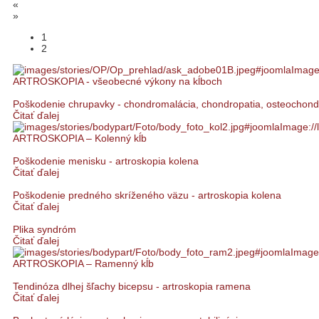
«
»
1
2
ARTROSKOPIA - všeobecné výkony na kĺboch
Poškodenie chrupavky - chondromalácia, chondropatia, osteochondr
Čitať ďalej
ARTROSKOPIA – Kolenný kĺb
Poškodenie menisku - artroskopia kolena
Čitať ďalej
Poškodenie predného skríženého väzu - artroskopia kolena
Čitať ďalej
Plika syndróm
Čitať ďalej
ARTROSKOPIA – Ramenný kĺb
Tendinóza dlhej šľachy bicepsu - artroskopia ramena
Čitať ďalej