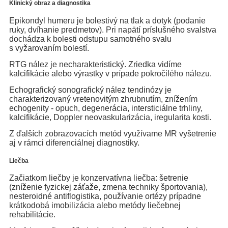
Klinický obraz a diagnostika
Epikondyl humeru je bolestivý na tlak a dotyk (podanie
ruky, dvíhanie predmetov). Pri napätí príslušného svalstva
dochádza k bolesti odstupu samotného svalu
s vyžarovaním bolestí.
RTG nález je necharakteristický. Zriedka vidíme
kalcifikácie alebo výrastky v prípade pokročilého nálezu.
Echografický sonografický nález tendinózy je
charakterizovaný vretenovitým zhrubnutím, znížením
echogenity - opuch, degenerácia, intersticiálne trhliny,
kalcifikácie, Doppler neovaskularizácia, iregularita kosti.
Z ďalších zobrazovacích metód využívame MR vyšetrenie
aj v rámci diferenciálnej diagnostiky.
Liečba
Začiatkom liečby je konzervatívna liečba: šetrenie
(zníženie fyzickej záťaže, zmena techniky športovania),
nesteroidné antiflogistika, používanie ortézy prípadne
krátkodobá imobilizácia alebo metódy liečebnej
rehabilitácie.