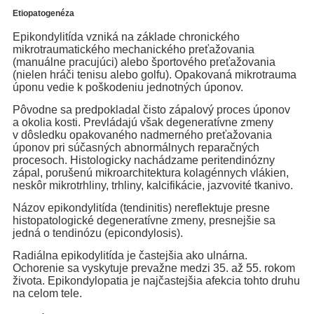
Etiopatogenéza
Epikondylitída vzniká na základe chronického
mikrotraumatického mechanického preťažovania
(manuálne pracujúci) alebo športového preťažovania
(nielen hráči tenisu alebo golfu). Opakovaná mikrotrauma
úponu vedie k poškodeniu jednotných úponov.
Pôvodne sa predpokladal čisto zápalový proces úponov
a okolia kosti. Prevládajú však degeneratívne zmeny
v dôsledku opakovaného nadmerného preťažovania
úponov pri súčasných abnormálnych reparačných
procesoch. Histologicky nachádzame peritendinózny
zápal, porušenú mikroarchitektura kolagénnych vlákien,
neskôr mikrotrhliny, trhliny, kalcifikácie, jazvovité tkanivo.
Názov epikondylitída (tendinitis) nereflektuje presne
histopatologické degeneratívne zmeny, presnejšie sa
jedná o tendinózu (epicondylosis).
Radiálna epikodylitída je častejšia ako ulnárna.
Ochorenie sa vyskytuje prevažne medzi 35. až 55. rokom
života. Epikondylopatia je najčastejšia afekcia tohto druhu
na celom tele.