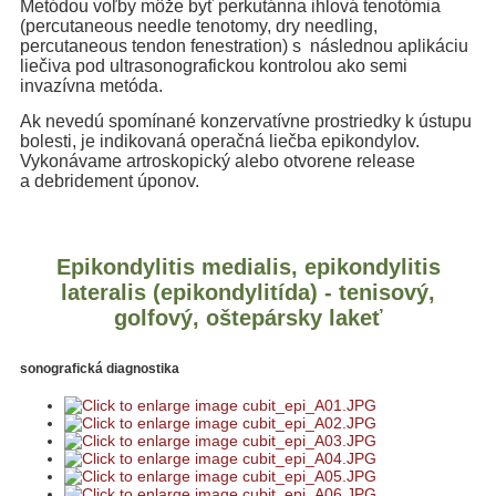
Metódou voľby môže byť perkutánna ihlová tenotómia
(percutaneous needle tenotomy, dry needling,
percutaneous tendon fenestration) s následnou aplikáciu
liečiva pod ultrasonografickou kontrolou ako semi
invazívna metóda.
Ak nevedú spomínané konzervatívne prostriedky k ústupu
bolesti, je indikovaná operačná liečba epikondylov.
Vykonávame artroskopický alebo otvorene release
a debridement úponov.
Epikondylitis medialis, epikondylitis
lateralis (epikondylitída) - tenisový,
golfový, oštepársky lakeť
sonografická diagnostika