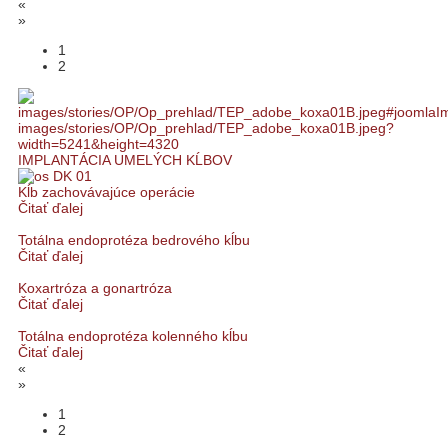
«
»
1
2
IMPLANTÁCIA UMELÝCH KĹBOV
Kĺb zachovávajúce operácie
Čitať ďalej
Totálna endoprotéza bedrového kĺbu
Čitať ďalej
Koxartróza a gonartróza
Čitať ďalej
Totálna endoprotéza kolenného kĺbu
Čitať ďalej
«
»
1
2