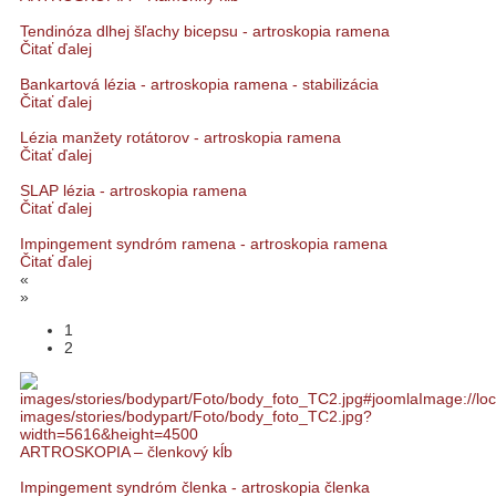
Tendinóza dlhej šľachy bicepsu - artroskopia ramena
Čitať ďalej
Bankartová lézia - artroskopia ramena - stabilizácia
Čitať ďalej
Lézia manžety rotátorov - artroskopia ramena
Čitať ďalej
SLAP lézia - artroskopia ramena
Čitať ďalej
Impingement syndróm ramena - artroskopia ramena
Čitať ďalej
«
»
1
2
ARTROSKOPIA – členkový kĺb
Impingement syndróm členka - artroskopia členka