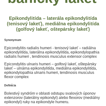
Epikondylitída – laterála epikondylitída
(tenisový lakeť), mediálna epikondylitída
(golfový lakeť, oštepársky lakeť)
Synonymum
Epicondylitis radialis humeri - tenisový lakeť – radiálna
epikondylitída, laterálna epikondylitída, epikondylopathia
radialis humeri , tendinosis musculus extensor complex
Epicondylitis ulnaris humeri – golfový lakeť, oštepársky
lakeť – ulnárna epikondylitída, mediálna epikondylitída,
epikondylopathia ulnaris humeri, tendinosis musculus
flexor complex
Definícia
Bolestivý syndróm v oblasti odstupu svalových úponov
extenzorov (laterálny epikondyl) alebo flexorov (mediálny
epikondyl) ruky na epikondyle humeru.