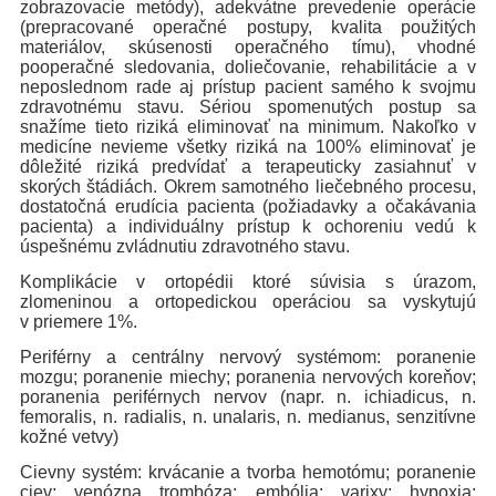
zobrazovacie metódy), adekvátne prevedenie operácie
(prepracované operačné postupy, kvalita použitých
materiálov, skúsenosti operačného tímu), vhodné
pooperačné sledovania, doliečovanie, rehabilitácie a v
neposlednom rade aj prístup pacient samého k svojmu
zdravotnému stavu. Sériou spomenutých postup sa
snažíme tieto riziká eliminovať na minimum. Nakoľko v
medicíne nevieme všetky riziká na 100% eliminovať je
dôležité riziká predvídať a terapeuticky zasiahnuť v
skorých štádiách. Okrem samotného liečebného procesu,
dostatočná erudícia pacienta (požiadavky a očakávania
pacienta) a individuálny prístup k ochoreniu vedú k
úspešnému zvládnutiu zdravotného stavu.
Komplikácie v ortopédii ktoré súvisia s úrazom,
zlomeninou a ortopedickou operáciou sa vyskytujú
v priemere 1%.
Periférny a centrálny nervový systémom: poranenie
mozgu; poranenie miechy; poranenia nervových koreňov;
poranenia periférnych nervov (napr. n. ichiadicus, n.
femoralis, n. radialis, n. unalaris, n. medianus, senzitívne
kožné vetvy)
Cievny systém: krvácanie a tvorba hemotómu; poranenie
ciev; venózna trombóza; embólia; varixy; hypoxia;