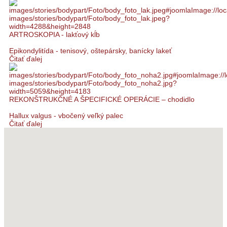
ARTROSKOPIA - lakťový kĺb
Epikondylitída - tenisový, oštepársky, banícky lakeť
Čitať ďalej
REKONŠTRUKČNÉ A ŠPECIFICKÉ OPERÁCIE – chodidlo
Hallux valgus - vbočený veľký palec
Čitať ďalej