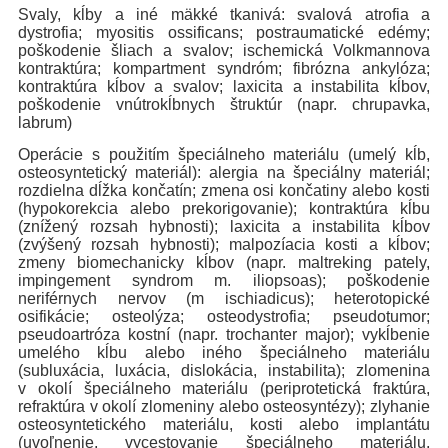
Svaly, kĺby a iné mäkké tkanivá: svalová atrofia a
dystrofia; myositis ossificans; postraumatické edémy;
poškodenie šliach a svalov; ischemická Volkmannova
kontraktúra; kompartment syndróm; fibrózna ankylóza;
kontraktúra kĺbov a svalov; laxicita a instabilita kĺbov,
poškodenie vnútrokĺbnych štruktúr (napr. chrupavka,
labrum)
Operácie s použitím špeciálneho materiálu (umelý kĺb,
osteosyntetický materiál): alergia na špeciálny materiál;
rozdielna dĺžka končatín; zmena osi končatiny alebo kosti
(hypokorekcia alebo prekorigovanie); kontraktúra kĺbu
(znížený rozsah hybnosti); laxicita a instabilita kĺbov
(zvýšený rozsah hybnosti); malpozíacia kosti a kĺbov;
zmeny biomechanicky kĺbov (napr. maltreking pately,
impingement syndrom m. iliopsoas); poškodenie
neriférnych nervov (m ischiadicus); heterotopické
osifikácie; osteolýza; osteodystrofia; pseudotumor;
pseudoartróza kostní (napr. trochanter major); vykĺbenie
umelého kĺbu alebo iného špeciálneho materiálu
(subluxácia, luxácia, dislokácia, instabilita); zlomenina
v okolí špeciálneho materiálu (periprotetická fraktúra,
refraktúra v okolí zlomeniny alebo osteosyntézy); zlyhanie
osteosyntetického materiálu, kosti alebo implantátu
(uvoľnenie, vycestovanie špeciálneho materiálu,