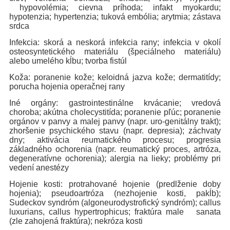
hypovolémia; cievna príhoda; infakt myokardu;
hypotenzia; hypertenzia; tuková embólia; arytmia; zástava
srdca
Infekcia: skorá a neskorá infekcia rany; infekcia v okolí
osteosyntetického materiálu (špeciálneho materiálu)
alebo umelého kĺbu; tvorba fistúl
Koža: poranenie kože; keloidná jazva kože; dermatitídy;
porucha hojenia operačnej rany
Iné orgány: gastrointestinálne krvácanie; vredová
choroba; akútna cholecystitída; poranenie pľúc; poranenie
orgánov v panvy a malej panvy (napr. uro-genitálny trakt);
zhoršenie psychického stavu (napr. depresia); záchvaty
dny; aktivácia reumatického procesu; progresia
základného ochorenia (napr. reumatický proces, artróza,
degeneratívne ochorenia); alergia na lieky; problémy pri
vedení anestézy
Hojenie kosti: protrahované hojenie (predlženie doby
hojenia); pseudoartróza (nezhojenie kosti, pakĺb);
Sudeckov syndróm (algoneurodystrofický syndróm); callus
luxurians, callus hypertrophicus; fraktúra male sanata
(zle zahojená fraktúra); nekróza kosti