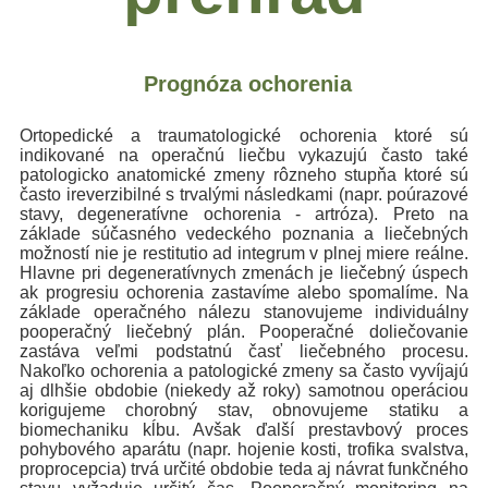
Prognóza ochorenia
Ortopedické a traumatologické ochorenia ktoré sú
indikované na operačnú liečbu vykazujú často také
patologicko anatomické zmeny rôzneho stupňa ktoré sú
často ireverzibilné s trvalými následkami (napr. poúrazové
stavy, degeneratívne ochorenia - artróza). Preto na
základe súčasného vedeckého poznania a liečebných
možností nie je restitutio ad integrum v plnej miere reálne.
Hlavne pri degeneratívnych zmenách je liečebný úspech
ak progresiu ochorenia zastavíme alebo spomalíme. Na
základe operačného nálezu stanovujeme individuálny
pooperačný liečebný plán. Pooperačné doliečovanie
zastáva veľmi podstatnú časť liečebného procesu.
Nakoľko ochorenia a patologické zmeny sa často vyvíjajú
aj dlhšie obdobie (niekedy až roky) samotnou operáciou
korigujeme chorobný stav, obnovujeme statiku a
biomechaniku kĺbu. Avšak ďalší prestavbový proces
pohybového aparátu (napr. hojenie kosti, trofika svalstva,
proprocepcia) trvá určité obdobie teda aj návrat funkčného