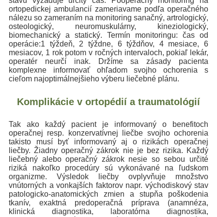
stavu vyžaduje určitý čas. Pooperačný monitoring na
ortopedickej ambulancií zameriavame podľa operačného
nálezu so zameraním na monitoring sanačný, artrologický,
osteologický, neuromuskulárny, kineziologický,
biomechanický a statický. Termín monitoringu: čas od
operácie:1 týždeň, 2 týždne, 6 týždňov, 4 mesiace, 6
mesiacov, 1 rok potom v ročných intervaloch, pokiaľ lekár,
operatér neurčí inak. Držíme sa zásady pacienta
komplexne informovať ohľadom svojho ochorenia s
cieľom najoptimálnejšieho výberu liečebné plánu.
Komplikácie v ortopédií a traumatológií
Tak ako každý pacient je informovaný o benefitoch
operačnej resp. konzervatívnej liečbe svojho ochorenia
takisto musí byť informovaný aj o rizikách operačnej
liečby. Žiadny operačný zákrok nie je bez rizika. Každý
liečebný alebo operačný zákrok nesie so sebou určité
riziká nakoľko procedúry sú vykonávané na ľudskom
organizme. Výsledok liečby ovplyvňuje množstvo
vnútorných a vonkajších faktorov napr. východiskový stav
patologicko-anatomických zmien a stupňa poškodenia
tkanív, exaktná predoperačná príprava (anamnéza,
klinická diagnostika, laboratórna diagnostika,