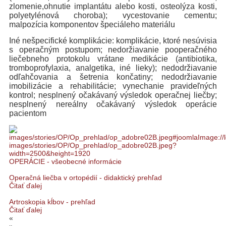
zlomenie,ohnutie implantátu alebo kosti, osteolýza kosti,
polyetylénová choroba); vycestovanie cementu;
malpozícia komponentov špeciáleho materiálu
Iné nešpecifické komplikácie: komplikácie, ktoré nesúvisia
s operačným postupom; nedoržiavanie pooperačného
liečebneho protokolu vrátane medikácie (antibiotika,
tromboprofylaxia, analgetika, iné lieky); nedodržiavanie
odľahčovania a šetrenia končatiny; nedodržiavanie
imobilizácie a rehabilitácie; vynechanie pravideľných
kontrol; nesplnený očakávaný výsledok operačnej liečby;
nesplnený nereálny očakávaný výsledok operácie
pacientom
OPERÁCIE - všeobecné informácie
Operačná liečba v ortopédií - didaktický prehľad
Čitať ďalej
Artroskopia kĺbov - prehľad
Čitať ďalej
«