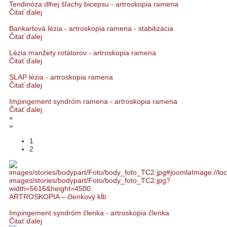
Tendinóza dlhej šľachy bicepsu - artroskopia ramena
Čitať ďalej
Bankartová lézia - artroskopia ramena - stabilizácia
Čitať ďalej
Lézia manžety rotátorov - artroskopia ramena
Čitať ďalej
SLAP lézia - artroskopia ramena
Čitať ďalej
Impingement syndróm ramena - artroskopia ramena
Čitať ďalej
«
»
1
2
ARTROSKOPIA – členkový kĺb
Impingement syndróm členka - artroskopia členka
Čitať ďalej