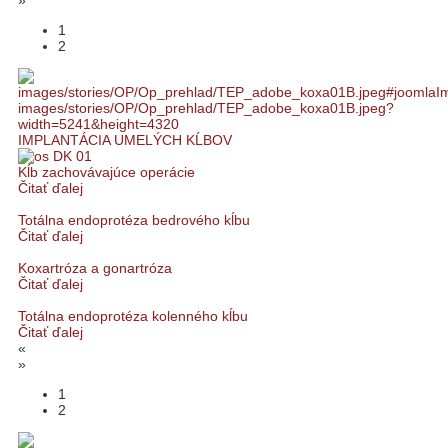
»
1
2
IMPLANTÁCIA UMELÝCH KĹBOV
Kĺb zachovávajúce operácie
Čitať ďalej
Totálna endoprotéza bedrového kĺbu
Čitať ďalej
Koxartróza a gonartróza
Čitať ďalej
Totálna endoprotéza kolenného kĺbu
Čitať ďalej
«
»
1
2