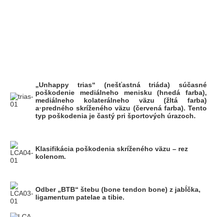
„Unhappy trias“ (nešťastná triáda) súčasné
poškodenie mediálneho menisku (hnedá farba),
mediálneho kolaterálneho väzu (žltá farba)
a·predného skríženého väzu (červená farba). Tento
typ poškodenia je častý pri športových úrazoch.
Klasifikácia poškodenia skríženého väzu – rez
kolenom.
Odber „BTB“ štebu (bone tendon bone) z jabĺčka,
ligamentum patelae a tibie.