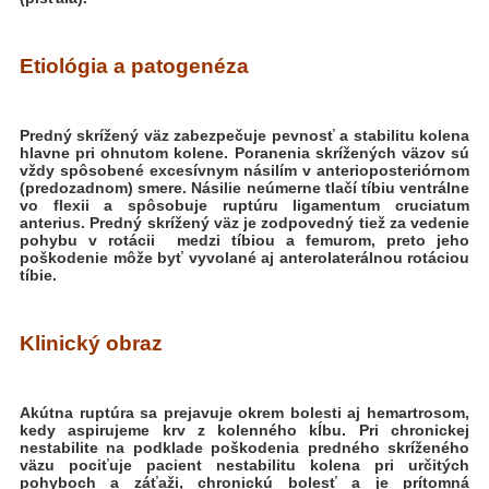
Etiológia a patogenéza
Predný skrížený väz zabezpečuje pevnosť a stabilitu kolena
hlavne pri ohnutom kolene. Poranenia skrížených väzov sú
vždy spôsobené excesívnym násilím v anterioposteriórnom
(predozadnom) smere. Násilie neúmerne tlačí tíbiu ventrálne
vo flexii a spôsobuje ruptúru ligamentum cruciatum
anterius. Predný skrížený väz je zodpovedný tiež za vedenie
pohybu v rotácii medzi tíbiou a femurom, preto jeho
poškodenie môže byť vyvolané aj anterolaterálnou rotáciou
tíbie.
Klinický obraz
Akútna ruptúra sa prejavuje okrem bolesti aj hemartrosom,
kedy aspirujeme krv z
kolenného kĺbu. Pri chronickej
nestabilite na podklade poškodenia predného skríženého
väzu pociťuje pacient nestabilitu kolena pri určitých
pohyboch a záťaži, chronickú bolesť a
je prítomná