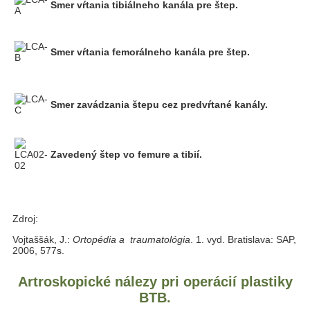
Smer vŕtania tibiálneho kanála pre štep.
Smer vŕtania femorálneho kanála pre štep.
Smer zavádzania štepu cez predvŕtané kanály.
Zavedený štep vo femure a tibií.
Zdroj:
Vojtaššák, J.:
Ortopédia a traumatológia
. 1. vyd. Bratislava: SAP,
2006, 577s.
Artroskopické nálezy pri operácií plastiky
BTB.