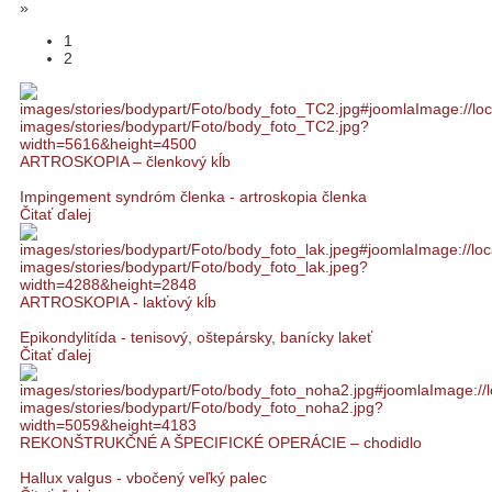
»
1
2
ARTROSKOPIA – členkový kĺb
Impingement syndróm členka - artroskopia členka
Čitať ďalej
ARTROSKOPIA - lakťový kĺb
Epikondylitída - tenisový, oštepársky, banícky lakeť
Čitať ďalej
REKONŠTRUKČNÉ A ŠPECIFICKÉ OPERÁCIE – chodidlo
Hallux valgus - vbočený veľký palec