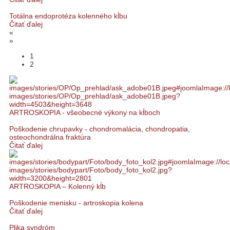
Totálna endoprotéza kolenného kĺbu
Čitať ďalej
«
»
1
2
ARTROSKOPIA - všeobecné výkony na kĺboch
Poškodenie chrupavky - chondromalácia, chondropatia,
osteochondrálna fraktúra
Čitať ďalej
ARTROSKOPIA – Kolenný kĺb
Poškodenie menisku - artroskopia kolena
Čitať ďalej
Plika syndróm