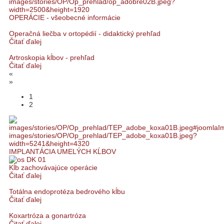
OPERÁCIE - všeobecné informácie
Operačná liečba v ortopédií - didaktický prehľad
Čitať ďalej
Artroskopia kĺbov - prehľad
Čitať ďalej
«
»
1
2
IMPLANTÁCIA UMELÝCH KĹBOV
Kĺb zachovávajúce operácie
Čitať ďalej
Totálna endoprotéza bedrového kĺbu
Čitať ďalej
Koxartróza a gonartróza
Čitať ďalej