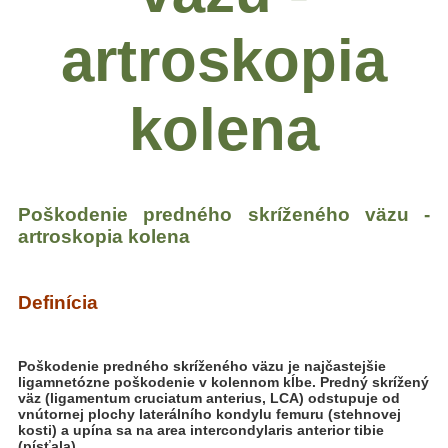
artroskopia
kolena
Poškodenie predného skríženého väzu -
artroskopia kolena
Definícia
Poškodenie predného skríženého väzu je najčastejšie
ligamnetózne poškodenie v kolennom kĺbe. Predný skrížený
väz (ligamentum cruciatum anterius, LCA) odstupuje od
vnútornej plochy laterálního kondylu femuru (stehnovej
kosti) a upína sa na area intercondylaris anterior tibie
(písťala).