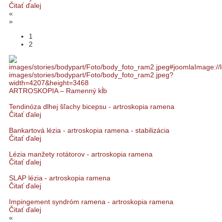
Čitať ďalej
«
»
1
2
ARTROSKOPIA – Ramenný kĺb
Tendinóza dlhej šľachy bicepsu - artroskopia ramena
Čitať ďalej
Bankartová lézia - artroskopia ramena - stabilizácia
Čitať ďalej
Lézia manžety rotátorov - artroskopia ramena
Čitať ďalej
SLAP lézia - artroskopia ramena
Čitať ďalej
Impingement syndróm ramena - artroskopia ramena
Čitať ďalej
«