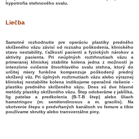
hypotrofia stehnového svalu.
Liečba
Samotné rozhodnutie pre operáciu plastiky predného
skríženého väzu závisí od rozsahu poškodenia, klinického
stavu nestability, ťažkostí pacienti a fyzických nárokov a
aktivity pacienta. Pri neúplných roztrhnutiach väzu a
primeranej klinickej stabilite kolena jedna z možností je
intenzívne cvičenie štvorhlavého svalu stehna, ktorý do
určitej miery funkčne kompenzuje poškodený predný
skrížený väz. Pri úplných rozhrnutiach väzu alebo výraznej
klinickej nestabilite kolena indikujeme operačné riešenie -
plastiku predného skríženého väzu. Dnes sú dve hlavné
metódy plastiky skríženého väzu. Štep odoberáme z jabĺčka,
lig patelae a predkolenia (B-T-B štep) alebo šliach
hamstringov (m. semitendinosus a m. gracilis). Na
ukotvenie štepu v predvŕtaných kanáloch vo femure a tibie
používame skrutky alebo transverzálne piny.